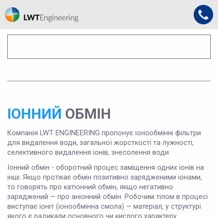
ІОННИЙ
ОБМІН
Компанія LWT ENGINEERING пропонує іонообмінні фільтри
для видалення води, загальної жорсткості та лужності,
селективного видалення іонів, знесолення води.
Іонний обмін - оборотний процес заміщення одних іонів на
інші. Якщо протікає обмін позитивно зарядженими іонами,
то говорять про катіонний обмін, якщо негативно
заряджений — про аніонний обмін. Робочим тілом в процесі
виступає іоніт (іонообмінна смола) — матеріал, у структурі
якого є радикали основного чи кислого характеру.